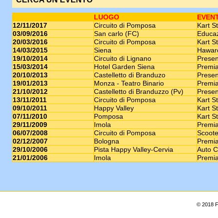
LUOGO
EVEN
12/11/2017
Circuito di Pomposa
Kart St
03/09/2016
San carlo (FC)
Educaz
20/03/2016
Circuito di Pomposa
Kart St
14/03/2015
Siena
Haward
19/10/2014
Circuito di Lignano
Presen
15/03/2014
Hotel Garden Siena
Premia
20/10/2013
Castelletto di Branduzo
Presen
19/01/2013
Monza - Teatro Binario
Premia
21/10/2012
Castelletto di Branduzzo (Pv)
Presen
13/11/2011
Circuito di Pomposa
Kart St
09/10/2011
Happy Valley
Kart St
07/11/2010
Pomposa
Kart St
29/11/2009
Imola
Premia
06/07/2008
Circuito di Pomposa
Scoote
02/12/2007
Bologna
Premia
29/10/2006
Pista Happy Valley-Cervia
Auto C
21/01/2006
Imola
Premia
© 2018 F