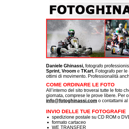
Tutte le foto di ogni singola gara, con sp
wetransfer
Files in alta risoluzione scelti da gare div
cad. (minimo 2)
Files in media risoluzione scelti da gare d
10,00 cad. (minimo 4)
Files in bassa risoluzione scelti da gare d
8,00 cad. (minimo 5)
Stampe 15x23 €. 8,00 cad. (minimo 4)
Stampe 20x30 €. 10,00 cad. (minimo 3)
Daniele Ghinassi,
fotografo professionis
Sprint,
Vroom
e
TKart.
Fotografo per le 
1 Stampa 30x45
ottimi di movimento. Professionalità anche
1 Stampa poster 50x75
COME ORDINARE LE FOTO
1 Stampa poster 70x100
All’interno del sito troverai tutte le foto c
1 Stampa poster 100x150
giornata, comprese le prove libere. Per or
1 Calendario 30x45 personalizzato
info@fotoghinassi.com
o contattami a
5 Calendari 30x45 personalizzati
10 Calendari 30x45 personalizzati
INVIO DELLE TUE FOTOGRAFIE
spedizione postale su CD ROM o DV
formato cartaceo
WE TRANSFER