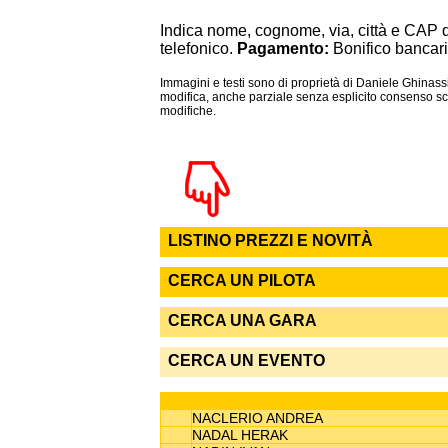
Indica nome, cognome, via, città e CAP 
telefonico.
Pagamento:
Bonifico bancari
Immagini e testi sono di proprietà di Daniele Ghinassi
modifica, anche parziale senza esplicito consenso scr
modifiche.
LISTINO PREZZI E NOVITÀ
CERCA UN PILOTA
CERCA UNA GARA
CERCA UN EVENTO
NACLERIO ANDREA
NADAL HERAK