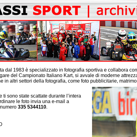
edizione
€. 50,00
erse €. 20,00
€. 40,00
iverse €.
€. 40,00
iverse €.
€. 40,00
€. 32,00
€. 30,00
ta dal 1983 è specializzato in fotografia sportiva e collabora co
gare del Campionato Italiano Kart, si avvale di moderne attrezzat
€. 25,00
 in altri settori della fotografia, come foto pubblicitarie, matrim
€. 45,00
€. 80,00
he ti sono state scattate durante l’intera
€. 130,00
dinare le foto invia una e-mail a
€. 29,00
l numero
335 5344110
.
€. 79,00
€. 139,00
D