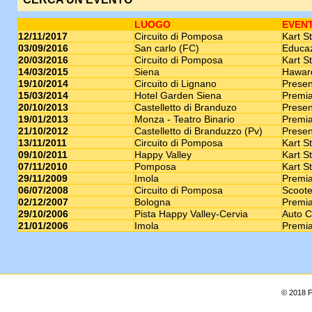
LUOGO
EVEN
12/11/2017
Circuito di Pomposa
Kart St
03/09/2016
San carlo (FC)
Educaz
20/03/2016
Circuito di Pomposa
Kart St
14/03/2015
Siena
Haward
19/10/2014
Circuito di Lignano
Presen
15/03/2014
Hotel Garden Siena
Premia
20/10/2013
Castelletto di Branduzo
Presen
19/01/2013
Monza - Teatro Binario
Premia
21/10/2012
Castelletto di Branduzzo (Pv)
Presen
13/11/2011
Circuito di Pomposa
Kart St
09/10/2011
Happy Valley
Kart St
07/11/2010
Pomposa
Kart St
29/11/2009
Imola
Premia
06/07/2008
Circuito di Pomposa
Scoote
02/12/2007
Bologna
Premia
29/10/2006
Pista Happy Valley-Cervia
Auto C
21/01/2006
Imola
Premia
© 2018 F