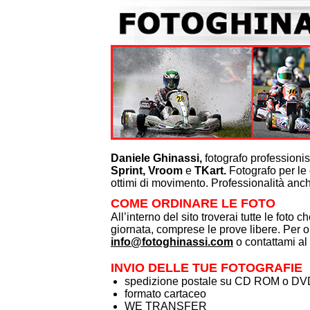
Tutte le foto di ogni singola gara, con sp
wetransfer
Files in alta risoluzione scelti da gare div
cad. (minimo 2)
Files in media risoluzione scelti da gare d
10,00 cad. (minimo 4)
Files in bassa risoluzione scelti da gare d
8,00 cad. (minimo 5)
Stampe 15x23 €. 8,00 cad. (minimo 4)
Stampe 20x30 €. 10,00 cad. (minimo 3)
Daniele Ghinassi,
fotografo professionis
Sprint,
Vroom
e
TKart.
Fotografo per le 
1 Stampa 30x45
ottimi di movimento. Professionalità anche
1 Stampa poster 50x75
COME ORDINARE LE FOTO
1 Stampa poster 70x100
All’interno del sito troverai tutte le foto c
1 Stampa poster 100x150
giornata, comprese le prove libere. Per or
1 Calendario 30x45 personalizzato
info@fotoghinassi.com
o contattami a
5 Calendari 30x45 personalizzati
10 Calendari 30x45 personalizzati
INVIO DELLE TUE FOTOGRAFIE
spedizione postale su CD ROM o DV
formato cartaceo
WE TRANSFER