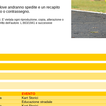
dove andranno spedite e un recapito
o o contrassegno.
. E' vietata ogni riproduzione, copia, alterazione o
itto dell'autore. L.663/1941 e successive
EVENTO
sa
Kart Storici
Educazione stradale
sa
Kart Storici