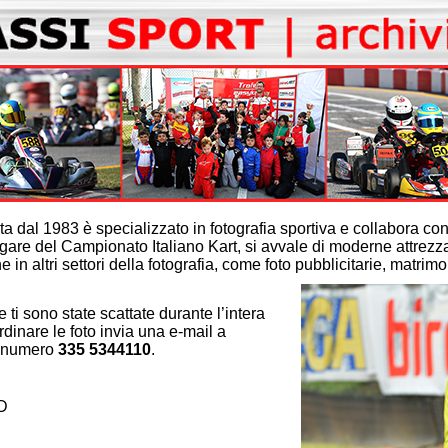
edizione
€. 50,00
erse €. 20,00
€. 40,00
iverse €.
€. 40,00
iverse €.
€. 40,00
€. 32,00
€. 30,00
ta dal 1983 è specializzato in fotografia sportiva e collabora co
gare del Campionato Italiano Kart, si avvale di moderne attrezzat
€. 25,00
 in altri settori della fotografia, come foto pubblicitarie, matrim
€. 45,00
€. 80,00
he ti sono state scattate durante l’intera
€. 130,00
dinare le foto invia una e-mail a
€. 29,00
l numero
335 5344110
.
€. 79,00
€. 139,00
D