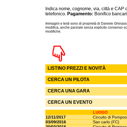
Indica nome, cognome, via, città e CAP 
telefonico.
Pagamento:
Bonifico bancari
Immagini e testi sono di proprietà di Daniele Ghinassi
modifica, anche parziale senza esplicito consenso scr
modifiche.
LISTINO PREZZI E NOVITÀ
CERCA UN PILOTA
CERCA UNA GARA
CERCA UN EVENTO
LUOGO
12/11/2017
Circuito di Pompo
03/09/2016
San carlo (FC)
20/03/2016
Circuito di Pompo