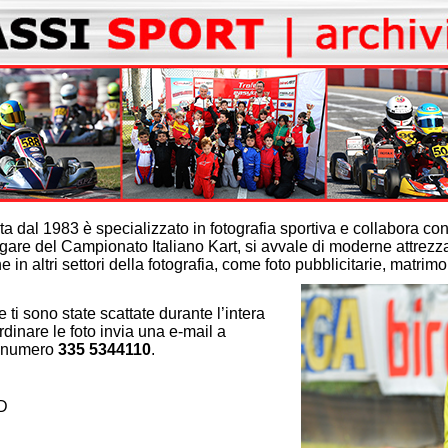
edizione
€. 50,00
erse €. 20,00
€. 40,00
iverse €.
€. 40,00
iverse €.
€. 40,00
€. 32,00
€. 30,00
ta dal 1983 è specializzato in fotografia sportiva e collabora co
gare del Campionato Italiano Kart, si avvale di moderne attrezzat
€. 25,00
 in altri settori della fotografia, come foto pubblicitarie, matrim
€. 45,00
€. 80,00
he ti sono state scattate durante l’intera
€. 130,00
dinare le foto invia una e-mail a
€. 29,00
l numero
335 5344110
.
€. 79,00
€. 139,00
D