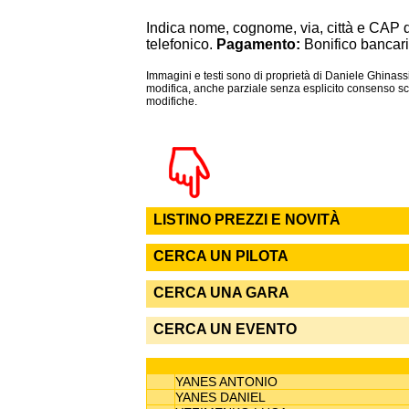
Indica nome, cognome, via, città e CAP 
telefonico.
Pagamento:
Bonifico bancari
Immagini e testi sono di proprietà di Daniele Ghinassi
modifica, anche parziale senza esplicito consenso scr
modifiche.
LISTINO PREZZI E NOVITÀ
CERCA UN PILOTA
CERCA UNA GARA
CERCA UN EVENTO
YANES ANTONIO
YANES DANIEL