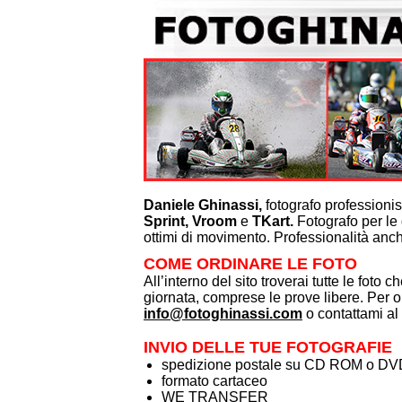
Tutte le foto di ogni singola gara, con sp
wetransfer
Files in alta risoluzione scelti da gare div
cad. (minimo 2)
Files in media risoluzione scelti da gare d
10,00 cad. (minimo 4)
Files in bassa risoluzione scelti da gare d
8,00 cad. (minimo 5)
Stampe 15x23 €. 8,00 cad. (minimo 4)
Stampe 20x30 €. 10,00 cad. (minimo 3)
Daniele Ghinassi,
fotografo professionis
Sprint,
Vroom
e
TKart.
Fotografo per le 
1 Stampa 30x45
ottimi di movimento. Professionalità anche
1 Stampa poster 50x75
COME ORDINARE LE FOTO
1 Stampa poster 70x100
All’interno del sito troverai tutte le foto c
1 Stampa poster 100x150
giornata, comprese le prove libere. Per or
1 Calendario 30x45 personalizzato
info@fotoghinassi.com
o contattami a
5 Calendari 30x45 personalizzati
10 Calendari 30x45 personalizzati
INVIO DELLE TUE FOTOGRAFIE
spedizione postale su CD ROM o DV
formato cartaceo
WE TRANSFER