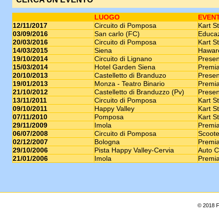
LUOGO
EVEN
12/11/2017
Circuito di Pomposa
Kart St
03/09/2016
San carlo (FC)
Educaz
20/03/2016
Circuito di Pomposa
Kart St
14/03/2015
Siena
Haward
19/10/2014
Circuito di Lignano
Presen
15/03/2014
Hotel Garden Siena
Premia
20/10/2013
Castelletto di Branduzo
Presen
19/01/2013
Monza - Teatro Binario
Premia
21/10/2012
Castelletto di Branduzzo (Pv)
Presen
13/11/2011
Circuito di Pomposa
Kart St
09/10/2011
Happy Valley
Kart St
07/11/2010
Pomposa
Kart St
29/11/2009
Imola
Premia
06/07/2008
Circuito di Pomposa
Scoote
02/12/2007
Bologna
Premia
29/10/2006
Pista Happy Valley-Cervia
Auto C
21/01/2006
Imola
Premia
© 2018 F