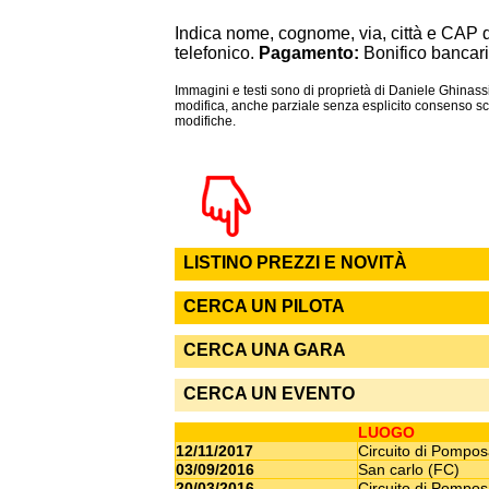
Indica nome, cognome, via, città e CAP 
telefonico.
Pagamento:
Bonifico bancari
Immagini e testi sono di proprietà di Daniele Ghinassi
modifica, anche parziale senza esplicito consenso scr
modifiche.
LISTINO PREZZI E NOVITÀ
CERCA UN PILOTA
CERCA UNA GARA
CERCA UN EVENTO
LUOGO
12/11/2017
Circuito di Pompo
03/09/2016
San carlo (FC)
20/03/2016
Circuito di Pompo