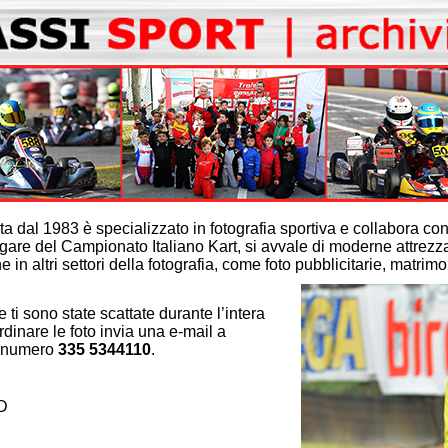
edizione
€. 50,00
erse €. 20,00
€. 40,00
iverse €.
€. 40,00
iverse €.
€. 40,00
€. 32,00
€. 30,00
ta dal 1983 è specializzato in fotografia sportiva e collabora co
gare del Campionato Italiano Kart, si avvale di moderne attrezzat
€. 25,00
 in altri settori della fotografia, come foto pubblicitarie, matrim
€. 45,00
€. 80,00
he ti sono state scattate durante l’intera
€. 130,00
dinare le foto invia una e-mail a
€. 29,00
l numero
335 5344110
.
€. 79,00
€. 139,00
D