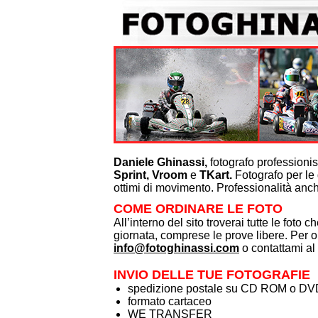
Tutte le foto di ogni singola gara, con sp
wetransfer
Files in alta risoluzione scelti da gare div
cad. (minimo 2)
Files in media risoluzione scelti da gare d
10,00 cad. (minimo 4)
Files in bassa risoluzione scelti da gare d
8,00 cad. (minimo 5)
Stampe 15x23 €. 8,00 cad. (minimo 4)
Stampe 20x30 €. 10,00 cad. (minimo 3)
Daniele Ghinassi,
fotografo professionis
Sprint,
Vroom
e
TKart.
Fotografo per le 
1 Stampa 30x45
ottimi di movimento. Professionalità anche
1 Stampa poster 50x75
COME ORDINARE LE FOTO
1 Stampa poster 70x100
All’interno del sito troverai tutte le foto c
1 Stampa poster 100x150
giornata, comprese le prove libere. Per or
1 Calendario 30x45 personalizzato
info@fotoghinassi.com
o contattami a
5 Calendari 30x45 personalizzati
10 Calendari 30x45 personalizzati
INVIO DELLE TUE FOTOGRAFIE
spedizione postale su CD ROM o DV
formato cartaceo
WE TRANSFER