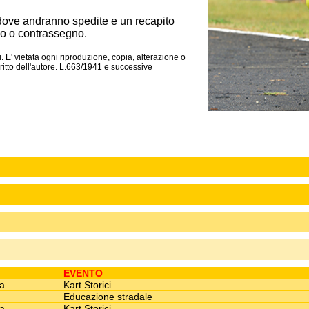
dove andranno spedite e un recapito
o o contrassegno.
. E' vietata ogni riproduzione, copia, alterazione o
itto dell'autore. L.663/1941 e successive
EVENTO
sa
Kart Storici
Educazione stradale
sa
Kart Storici